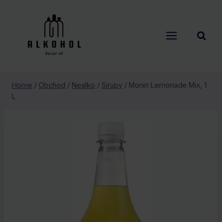
Skip
to
content
Home
/
Obchod
/
Nealko
/
Sirupy
/
Monin Lemonade Mix, 1
L