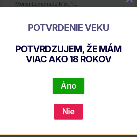
Monin Lemonade Mix, 1 L
Výrobca:
MONIN
POTVRDENIE VEKU
Súvisiace Produkty
POTVRDZUJEM, ŽE MÁM
VIAC AKO
18
ROKOV
Áno
Nie
Monin Peach – Broskyňa, 1 L