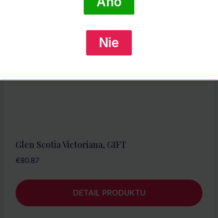
Áno
Nie
Glen Scotia Victoriana, GIFT
€
80.87
DETAIL PRODUKTU