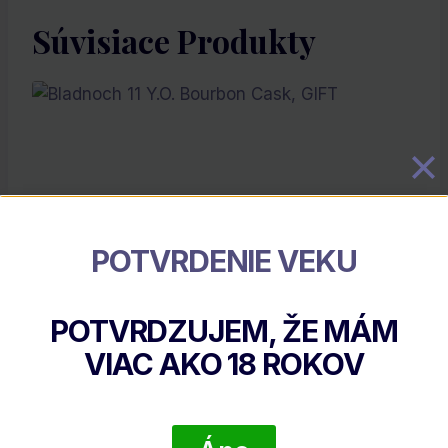
Súvisiace Produkty
POTVRDENIE VEKU
Bladnoch 11 Y.O. Bourbon Cask, GIFT
POTVRDZUJEM, ŽE MÁM
€
68.90
VIAC AKO
18
ROKOV
DETAIL PRODUKTU