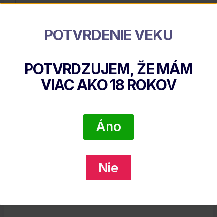
Výrobca:
LOCH LOMOND
POTVRDENIE VEKU
Súvisiace Produkty
POTVRDZUJEM, ŽE MÁM
VIAC AKO
18
ROKOV
Áno
Nie
Glenfiddich 12 Y.O.
€
38.90