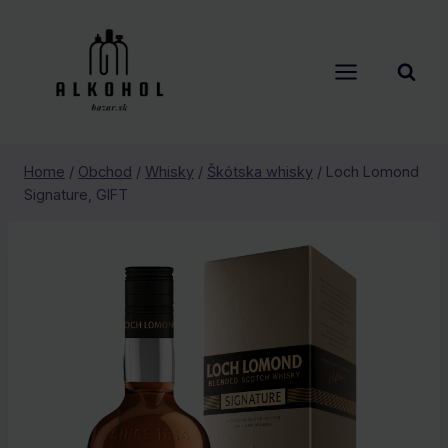
Skip
to
content
Home
/
Obchod
/
Whisky
/
Škótska whisky
/
Loch Lomond
Signature, GIFT