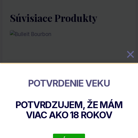
Súvisiace Produkty
POTVRDENIE VEKU
POTVRDZUJEM, ŽE MÁM
Bulleit Bourbon
VIAC AKO
18
ROKOV
€
30.65
DETAIL PRODUKTU