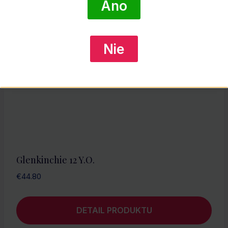
Áno
Nie
Glenkinchie 12 Y.O.
€
44.80
DETAIL PRODUKTU