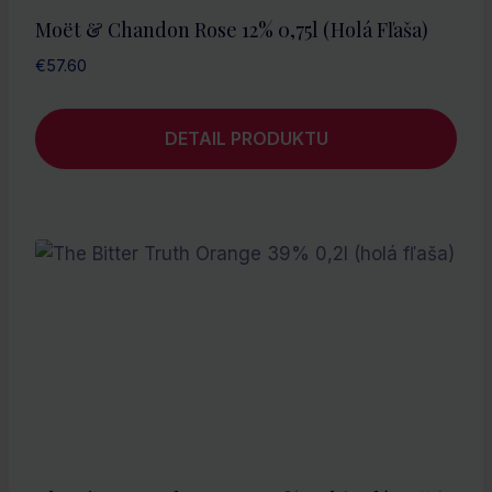
Moët & Chandon Rose 12% 0,75l (holá Fľaša)
€
57.60
DETAIL PRODUKTU