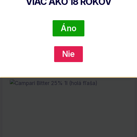
VIAC AKO
18
ROKOV
sušeného ovocia a orieškov. ,,Maslová
čokoláda“ a zamatové textúry vytvárajú v
závere vzrušujúcu symfóniu chuťovým
bunkám.
Áno
Výrobca:
King Car Kavalan Distillery
Nie
Súvisiace Produkty