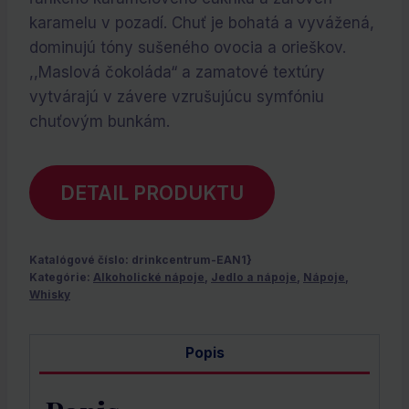
karamelu v pozadí. Chuť je bohatá a vyvážená,
dominujú tóny sušeného ovocia a orieškov.
,,Maslová čokoláda“ a zamatové textúry
vytvárajú v závere vzrušujúcu symfóniu
chuťovým bunkám.
DETAIL PRODUKTU
Katalógové číslo:
drinkcentrum-EAN1}
Kategórie:
Alkoholické nápoje
,
Jedlo a nápoje
,
Nápoje
,
Whisky
Popis