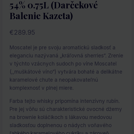
54% 0.75L (darčekové
Balenie Kazeta)
€
289.95
Moscatel je pre svoju aromatickú sladkosť a
eleganciu nazývaná „kráľovná sherries“. Zrenie
v týchto vzácnych sudoch po víne Moscatel
(,,muškátové víno“) vytvára bohaté a delikátne
karamelové chute a neopakovateľnú
komplexnosť v plnej miere.
Farba tejto whisky pripomína intenzívny rubín.
Pre jej vôňu sú charakteristické ovocné džemy
na brownie koláčikoch s lákavou medovou
sladkosťou doplnenou o nádych voňavého
ľahkého karamelového cukríku a zároveň