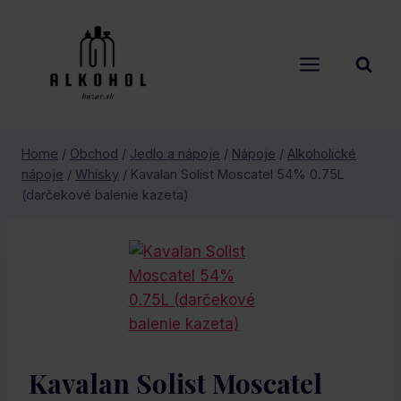
Skip
to
content
Home
/
Obchod
/
Jedlo a nápoje
/
Nápoje
/
Alkoholické
nápoje
/
Whisky
/
Kavalan Solist Moscatel 54% 0.75L
(darčekové balenie kazeta)
Kavalan Solist Moscatel