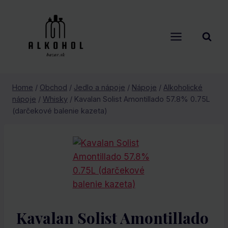
Skip
to
content
Home
/
Obchod
/
Jedlo a nápoje
/
Nápoje
/
Alkoholické
nápoje
/
Whisky
/
Kavalan Solist Amontillado 57.8% 0.75L
(darčekové balenie kazeta)
Kavalan Solist Amontillado