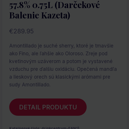
57.8% 0.75L (darčekové
Balenie Kazeta)
€
289.95
Amontillado je suché sherry, ktoré je tmavšie
ako Fino, ale ľahšie ako Oloroso. Zreje pod
kvetinovým uzáverom a potom je vystavené
vzduchu pre ďalšiu oxidáciu. Opečená mandľa
a lieskový orech sú klasickými arómami pre
sudy Amontillado.
DETAIL PRODUKTU
Katalógové číslo:
drinkcentrum-EAN1}