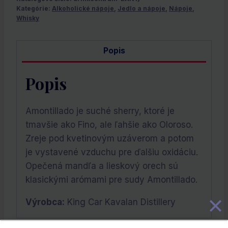
Kategórie:
Alkoholické nápoje
,
Jedlo a nápoje
,
Nápoje
,
Whisky
Popis
Popis
Amontillado je suché sherry, ktoré je
tmavšie ako Fino, ale ľahšie ako Oloroso.
Zreje pod kvetinovým uzáverom a potom
je vystavené vzduchu pre ďalšiu oxidáciu.
Opečená mandľa a lieskový orech sú
klasickými arómami pre sudy Amontillado.
Výrobca:
King Car Kavalan Distillery