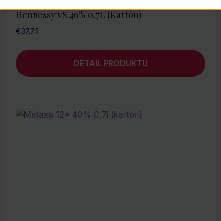
Hennessy VS 40% 0,7L (kartón)
€
37.75
DETAIL PRODUKTU