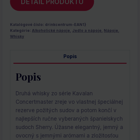
DETAIL PRODUKTU
Katalógové číslo:
drinkcentrum-EAN1}
Kategórie:
Alkoholické nápoje
,
Jedlo a nápoje
,
Nápoje
,
Whisky
Popis
Popis
Druhá whisky zo série Kavalan
Concertmaster zreje vo vlastnej špeciálnej
rezerve požitých sudov a potom končí v
najlepších ručne vyberaných španielskych
sudoch Sherry. Úžasne elegantný, jemný a
ovocný s jemnými arómami a zložitosťou