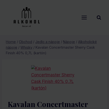
Skip
to
content
Home
/
Obchod
/
Jedlo a nápoje
/
Nápoje
/
Alkoholické
nápoje
/
Whisky
/
Kavalan Concertmaster Sherry Cask
Finish 40% 0,7L (kartón)
Kavalan Concertmaster