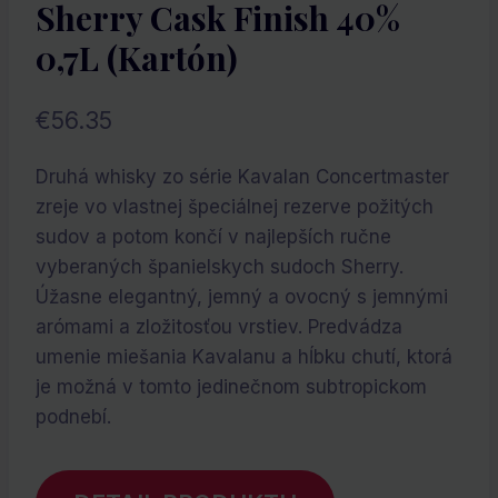
Sherry Cask Finish 40%
0,7L (kartón)
€
56.35
Druhá whisky zo série Kavalan Concertmaster
zreje vo vlastnej špeciálnej rezerve požitých
sudov a potom končí v najlepších ručne
vyberaných španielskych sudoch Sherry.
Úžasne elegantný, jemný a ovocný s jemnými
arómami a zložitosťou vrstiev. Predvádza
umenie miešania Kavalanu a hĺbku chutí, ktorá
je možná v tomto jedinečnom subtropickom
podnebí.