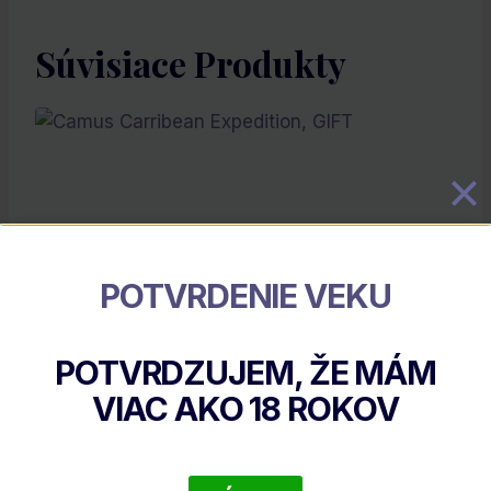
Súvisiace Produkty
POTVRDENIE VEKU
POTVRDZUJEM, ŽE MÁM
Camus Carribean Expedition, GIFT
VIAC AKO
18
ROKOV
€
203.98
DETAIL PRODUKTU