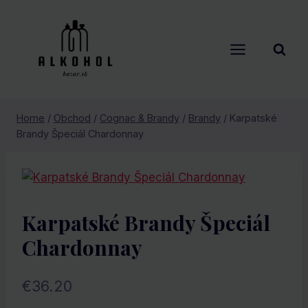
Skip
to
content
Home
/
Obchod
/
Cognac & Brandy
/
Brandy
/
Karpatské
Brandy Špeciál Chardonnay
Karpatské Brandy Špeciál
Chardonnay
€
36.20