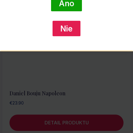
Áno
Nie
Daniel Bouju Napoleon
€
23.90
DETAIL PRODUKTU