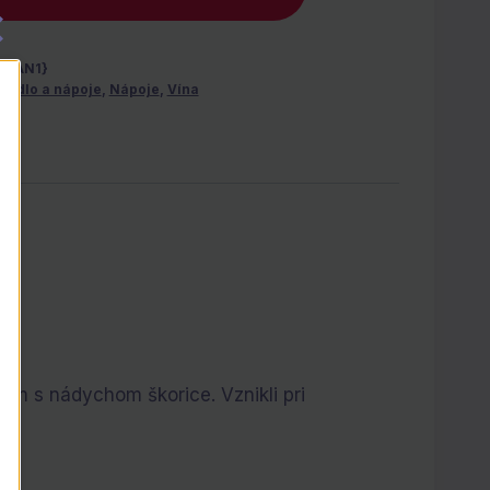
-EAN1}
Jedlo a nápoje
,
Nápoje
,
Vína
óm s nádychom škorice. Vznikli pri
mi.