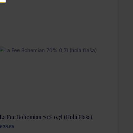
La Fee Bohemian 70% 0,7l (holá Fľaša)
€
38.85