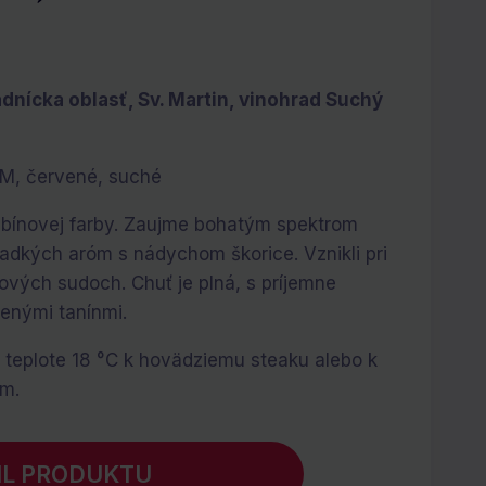
dnícka oblasť, Sv. Martin, vinohrad Suchý
NM, červené, suché
ubínovej farby. Zaujme bohatým spektrom
adkých aróm s nádychom škorice. Vznikli pri
ových sudoch. Chuť je plná, s príjemne
enými tanínmi.
teplote 18 °C k hovädziemu steaku alebo k
m.
IL PRODUKTU