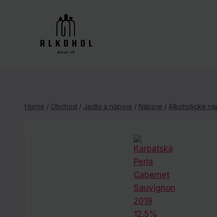
Skip
to
content
Home
/
Obchod
/
Jedlo a nápoje
/
Nápoje
/
Alkoholické ná