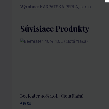
Výrobca:
KARPATSKÁ PERLA, s. r. o.
Súvisiace Produkty
Beefeater 40% 1,0L (čictá Fľaša)
€
18.50