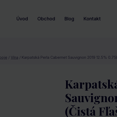
Úvod
Obchod
Blog
Kontakt
poje
/
Vína
/
Karpatská Perla Cabernet Sauvignon 2019 12.5% 0.75L 
Karpatská
Sauvignon
(čistá Fľa