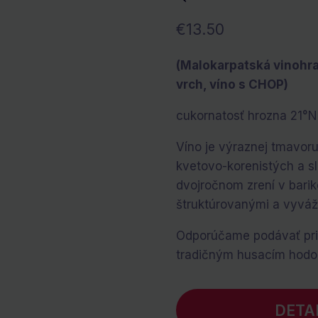
€
13.50
(Malokarpatská vinohra
vrch, víno s CHOP)
cukornatosť hrozna 21°
Víno je výraznej tmavor
kvetovo-korenistých a sl
dvojročnom zrení v barik
štruktúrovanými a vyváž
Odporúčame podávať pri 
tradičným husacím hodo
DETA