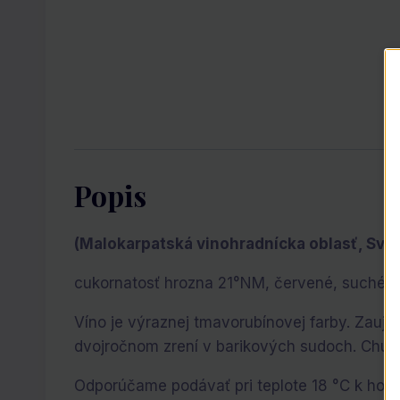
Popis
(Malokarpatská vinohradnícka oblasť, Sv. 
cukornatosť hrozna 21°NM, červené, suché
Víno je výraznej tmavorubínovej farby. Zauj
dvojročnom zrení v barikových sudoch. Chuť 
Odporúčame podávať pri teplote 18 °C k hov