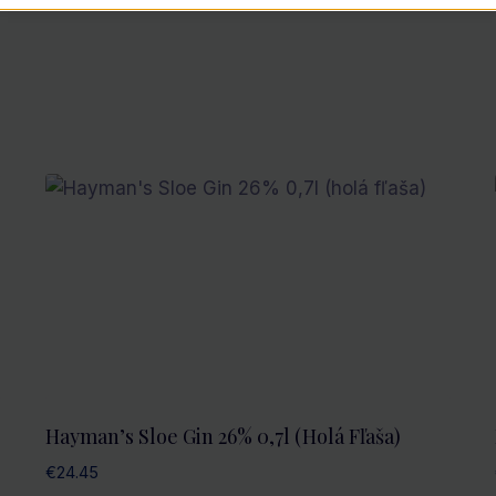
Hayman’s Sloe Gin 26% 0,7l (holá Fľaša)
€
24.45