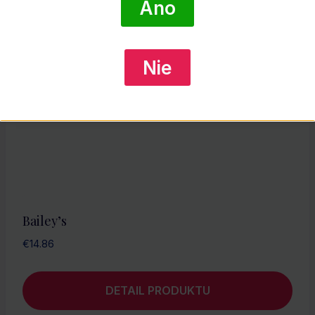
Áno
Nie
Bailey’s
€
14.86
DETAIL PRODUKTU