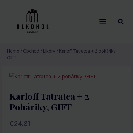
Skip
to
content
Home
/
Obchod
/
Likéry
/
Karloff Tatratea + 2 poháriky,
GIFT
Karloff Tatratea + 2
Poháriky, GIFT
€
24.81