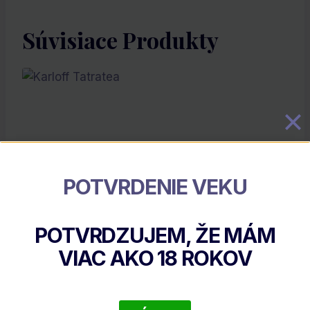
Súvisiace Produkty
POTVRDENIE VEKU
POTVRDZUJEM, ŽE MÁM
Karloff Tatratea
VIAC AKO
18
ROKOV
€
23.17
DETAIL PRODUKTU