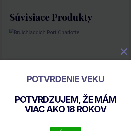
Súvisiace Produkty
POTVRDENIE VEKU
POTVRDZUJEM, ŽE MÁM
Bruichladdich Port Charlotte
VIAC AKO
18
ROKOV
€
86.00
DETAIL PRODUKTU