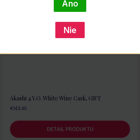
Áno
Nie
Akashi 4 Y.O. White Wine Cask, GIFT
€
143.40
DETAIL PRODUKTU