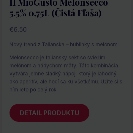
Il MioGusto Melonsecco
5.5% 0,75L (čistá Fľaša)
€
6.50
Nový trend z Talianska – bublinky s melónom.
Melonsecco je taliansky sekt so sviežim
melónom a nádychom mäty. Táto kombinácia
vytvára jemne sladký nápoj, ktorý je lahodný
ako aperitív, ale hodí sa ku všetkému. Užite si s
ním leto po celý rok.
DETAIL PRODUKTU