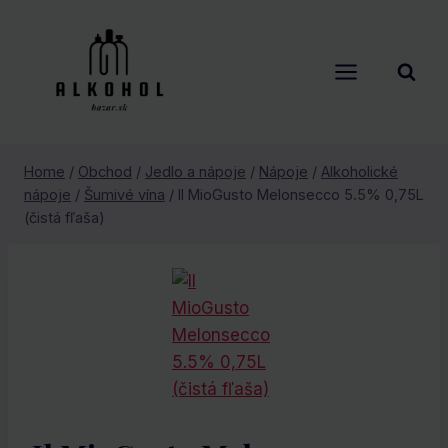
Skip
to
content
Home
/
Obchod
/
Jedlo a nápoje
/
Nápoje
/
Alkoholické
nápoje
/
Šumivé vína
/
Il MioGusto Melonsecco 5.5% 0,75L
(čistá fľaša)