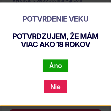
Výrobca:
Moletto Societá Agricola
POTVRDENIE VEKU
Súvisiace Produkty
POTVRDZUJEM, ŽE MÁM
VIAC AKO
18
ROKOV
Áno
Nie
The Bitter Truth Orange 39% 0,2l (holá Fľaša)
€
14.40