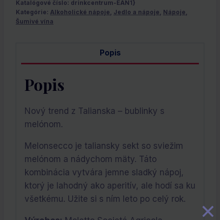
Katalógové číslo:
drinkcentrum-EAN1}
Kategórie:
Alkoholické nápoje
,
Jedlo a nápoje
,
Nápoje
,
Šumivé vína
Popis
Popis
Nový trend z Talianska – bublinky s
melónom.
Melonsecco je taliansky sekt so sviežim
melónom a nádychom mäty. Táto
kombinácia vytvára jemne sladký nápoj,
ktorý je lahodný ako aperitív, ale hodí sa ku
všetkému. Užite si s ním leto po celý rok.