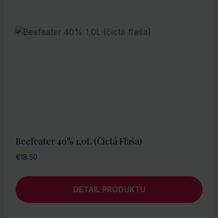
Beefeater 40% 1,0L (čictá Fľaša)
€
18.50
DETAIL PRODUKTU