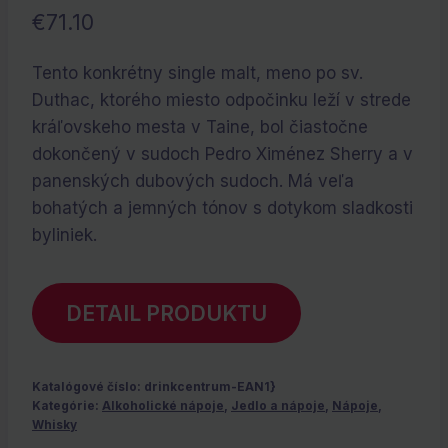
€
71.10
Tento konkrétny single malt, meno po sv.
Duthac, ktorého miesto odpočinku leží v strede
kráľovskeho mesta v Taine, bol čiastočne
dokončený v sudoch Pedro Ximénez Sherry a v
panenských dubových sudoch. Má veľa
bohatých a jemných tónov s dotykom sladkosti
byliniek.
DETAIL PRODUKTU
Katalógové číslo:
drinkcentrum-EAN1}
Kategórie:
Alkoholické nápoje
,
Jedlo a nápoje
,
Nápoje
,
Whisky