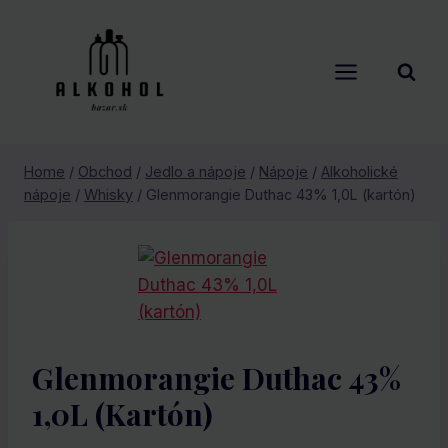
Skip
to
content
Home
/
Obchod
/
Jedlo a nápoje
/
Nápoje
/
Alkoholické
nápoje
/
Whisky
/
Glenmorangie Duthac 43% 1,0L (kartón)
Glenmorangie Duthac 43%
1,0L (kartón)