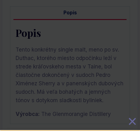
Popis
Popis
Tento konkrétny single malt, meno po sv.
Duthac, ktorého miesto odpočinku leží v
strede kráľovskeho mesta v Taine, bol
čiastočne dokončený v sudoch Pedro
Ximénez Sherry a v panenských dubových
sudoch. Má veľa bohatých a jemných
tónov s dotykom sladkosti byliniek.
Výrobca:
The Glenmorangie Distillery