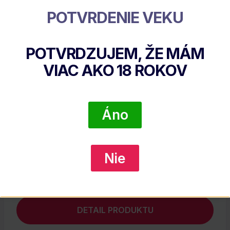
Súvisiace Produkty
POTVRDENIE VEKU
POTVRDZUJEM, ŽE MÁM
VIAC AKO
18
ROKOV
Áno
Moët & Chandon Brut Imperial 12% 1,5l (holá
Nie
Fľaša)
€
99.95
DETAIL PRODUKTU