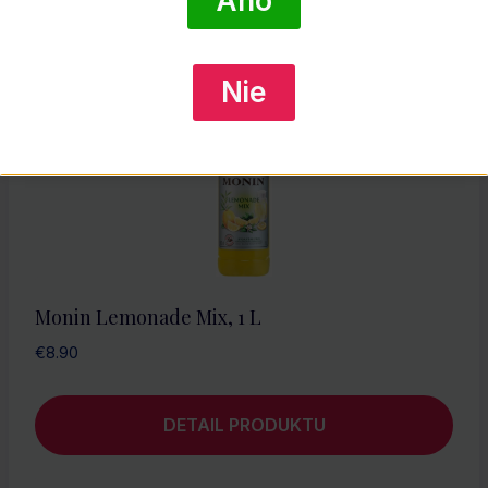
Nie
Monin Lemonade Mix, 1 L
€
8.90
DETAIL PRODUKTU