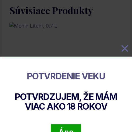
Súvisiace Produkty
POTVRDENIE VEKU
Monin Litchi, 0.7 L
POTVRDZUJEM, ŽE MÁM
€
11.50
VIAC AKO
18
ROKOV
DETAIL PRODUKTU
Áno