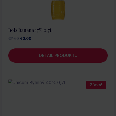
Bols Banana 17% 0,7L
Pôvodná
Aktuálna
€
11.60
€
0.00
cena
cena
bola:
je:
DETAIL PRODUKTU
€11.60.
€0.00.
Zľava!