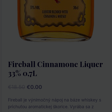
Fireball Cinnamone Liquer
33% 0,7L
Pôvodná
Aktuálna
€
18.50
€
0.00
cena
cena
Fireball je výnimočný nápoj na báze whiskey s
bola:
je:
príchuťou aromatickej škorice. Vyrába sa z