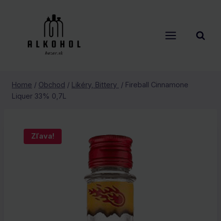
Skip
to
content
Home
/
Obchod
/
Likéry, Bittery
/
Fireball Cinnamone
Liquer 33% 0,7L
Zľava!