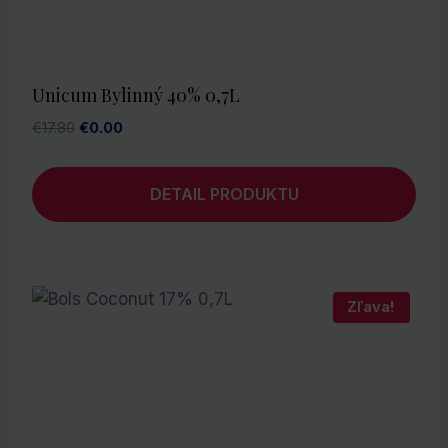
Unicum Bylinný 40% 0,7L
Pôvodná
Aktuálna
€
17.80
€
0.00
cena
cena
bola:
je:
DETAIL PRODUKTU
€17.80.
€0.00.
Zľava!