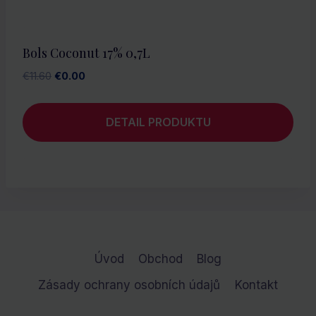
Bols Coconut 17% 0,7L
Pôvodná
Aktuálna
€
11.60
€
0.00
cena
cena
bola:
je:
DETAIL PRODUKTU
€11.60.
€0.00.
Úvod
Obchod
Blog
Zásady ochrany osobních údajů
Kontakt