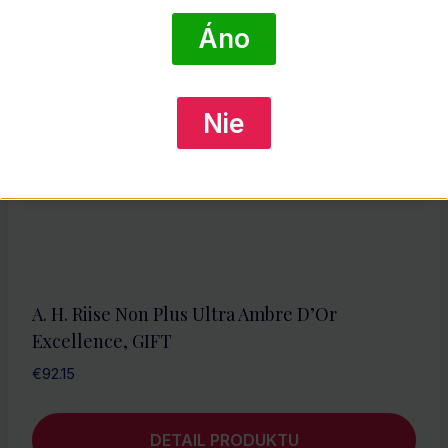
Áno
Nie
A. H. Riise Non Plus Ultra Ambre D’Or
Excellence, GIFT
€
92.15
DETAIL PRODUKTU