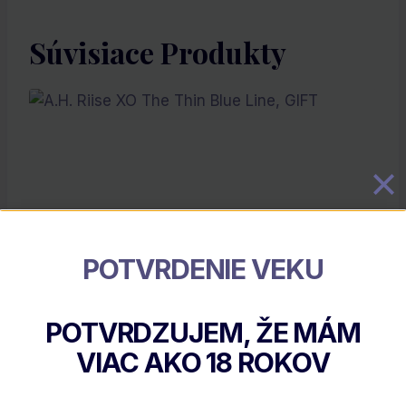
Súvisiace Produkty
POTVRDENIE VEKU
A.H. Riise XO The Thin Blue Line, GIFT
POTVRDZUJEM, ŽE MÁM
€
51.15
VIAC AKO
18
ROKOV
DETAIL PRODUKTU