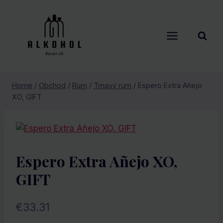
Skip
to
content
Home
/
Obchod
/
Rum
/
Tmavý rum
/
Espero Extra Añejo
XO, GIFT
Espero Extra Añejo XO,
GIFT
€
33.31