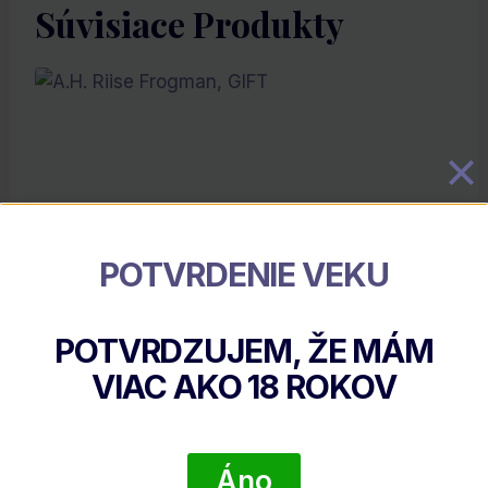
Súvisiace Produkty
POTVRDENIE VEKU
A.H. Riise Frogman, GIFT
POTVRDZUJEM, ŽE MÁM
€
54.10
VIAC AKO
18
ROKOV
DETAIL PRODUKTU
Áno