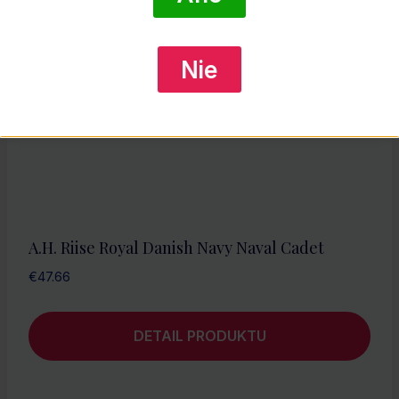
Nie
A.H. Riise Royal Danish Navy Naval Cadet
€
47.66
DETAIL PRODUKTU