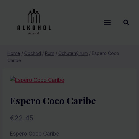
Skip
to
content
Home
/
Obchod
/
Rum
/
Ochutený rum
/
Espero Coco
Caribe
Espero Coco Caribe
€
22.45
Espero Coco Caribe