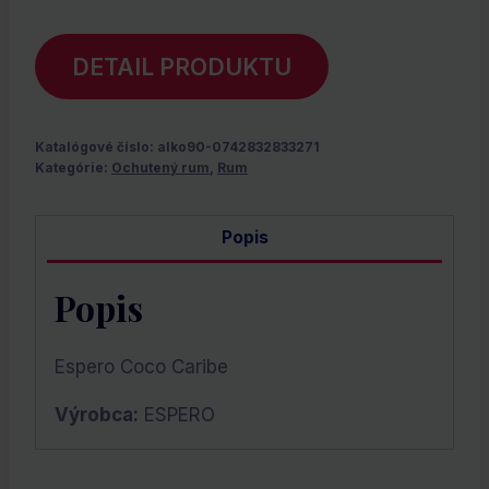
DETAIL PRODUKTU
Katalógové číslo:
alko90-0742832833271
Kategórie:
Ochutený rum
,
Rum
Popis
Popis
Espero Coco Caribe
Výrobca:
ESPERO