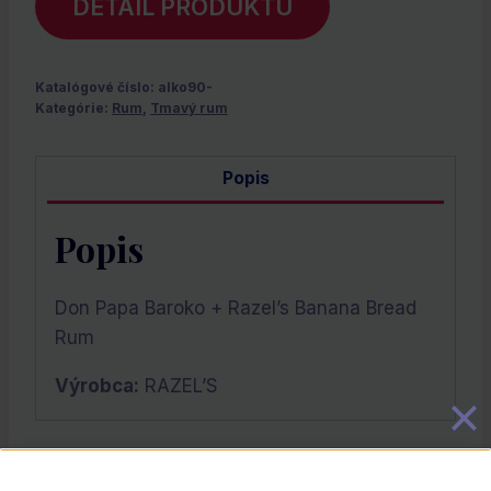
DETAIL PRODUKTU
Katalógové číslo:
alko90-
Kategórie:
Rum
,
Tmavý rum
Popis
Popis
Don Papa Baroko + Razel’s Banana Bread
Rum
Výrobca:
RAZEL’S
Súvisiace Produkty