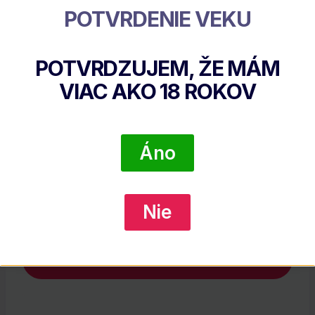
POTVRDENIE VEKU
POTVRDZUJEM, ŽE MÁM
VIAC AKO
18
ROKOV
Áno
A.H. Riise Non Plus Ultra Black Edition, GIFT
Nie
€
98.30
DETAIL PRODUKTU