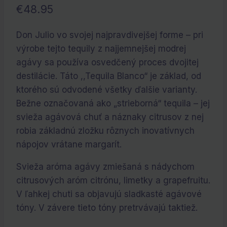
€
48.95
Don Julio vo svojej najpravdivejšej forme – pri
výrobe tejto tequily z najjemnejšej modrej
agávy sa používa osvedčený proces dvojitej
destilácie. Táto ,,Tequila Blanco“ je základ, od
ktorého sú odvodené všetky ďalšie varianty.
Bežne označovaná ako „strieborná“ tequila – jej
svieža agávová chuť a náznaky citrusov z nej
robia základnú zložku rôznych inovatívnych
nápojov vrátane margarít.
Svieža aróma agávy zmiešaná s nádychom
citrusových aróm citrónu, limetky a grapefruitu.
V ľahkej chuti sa objavujú sladkasté agávové
tóny. V závere tieto tóny pretrvávajú taktiež.