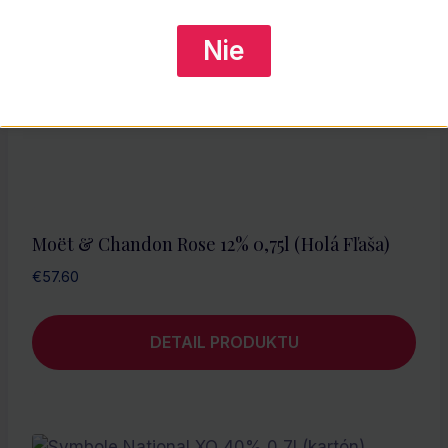
Nie
Moët & Chandon Rose 12% 0,75l (holá Fľaša)
€
57.60
DETAIL PRODUKTU