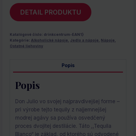
DETAIL PRODUKTU
Katalógové číslo:
drinkcentrum-EAN1}
Kategórie:
Alkoholické nápoje
,
Jedlo a nápoje
,
Nápoje
,
Ostatné liehoviny
Popis
Popis
Don Julio vo svojej najpravdivejšej forme –
pri výrobe tejto tequily z najjemnejšej
modrej agávy sa používa osvedčený
proces dvojitej destilácie. Táto ,,Tequila
Blanco“ je základ, od ktorého sú odvodené