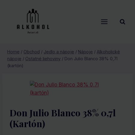
Skip
to
content
Home
/
Obchod
/
Jedlo a nápoje
/
Nápoje
/
Alkoholické
nápoje
/
Ostatné liehoviny
/
Don Julio Blanco 38% 0,7l
(kartón)
Don Julio Blanco 38% 0,7l
(kartón)