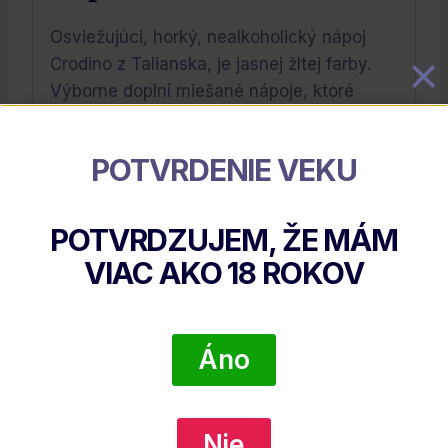
Osviežujúci, horký, nealkoholický nápoj
Crodino z Talianska, je jasnej žltej farby.
Výborne doplní miešané nápoje, ktoré
potrebujú už len trocha horkosti či môže
byť hviezdou v nealkoholických
POTVRDENIE VEKU
cocktailoch.
Výrobca:
Crodino
POTVRDZUJEM, ŽE MÁM
VIAC AKO
18
ROKOV
Súvisiace Produkty
Áno
Zľava!
Nie