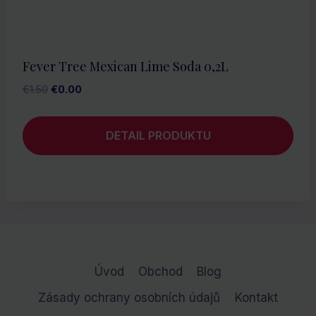
Fever Tree Mexican Lime Soda 0,2L
Pôvodná
Aktuálna
€
1.50
€
0.00
cena
cena
bola:
je:
DETAIL PRODUKTU
€1.50.
€0.00.
Úvod
Obchod
Blog
Zásady ochrany osobních údajů
Kontakt