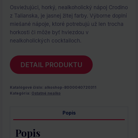
cena
cena
Osviežujúci, horký, nealkoholický nápoj Crodino
bola:
je:
z Talianska, je jasnej žltej farby. Výborne doplní
€5.70.
€0.00.
miešané nápoje, ktoré potrebujú už len trocha
horkosti či môže byť hviezdou v
nealkoholických cocktailoch.
DETAIL PRODUKTU
Katalógové číslo:
alkoshop-8000040720311
Kategória:
Ostatné nealko
Popis
Popis