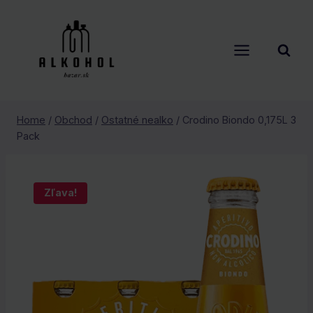
Skip
to
content
Home
/
Obchod
/
Ostatné nealko
/
Crodino Biondo 0,175L 3
Pack
Zľava!