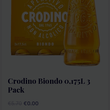
Crodino Biondo 0,175L 3
Pack
Pôvodná
Aktuálna
€
5.70
€
0.00