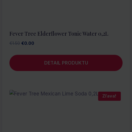
Fever Tree Elderflower Tonic Water 0,2L
Pôvodná
Aktuálna
€
1.50
€
0.00
cena
cena
bola:
je:
DETAIL PRODUKTU
€1.50.
€0.00.
Zľava!