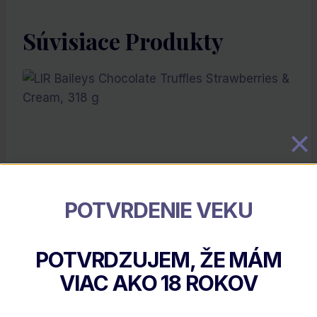
Súvisiace Produkty
POTVRDENIE VEKU
LIR Baileys Chocolate Truffles Strawberries &
POTVRDZUJEM, ŽE MÁM
Cream, 318 G
VIAC AKO
18
ROKOV
€
14.34