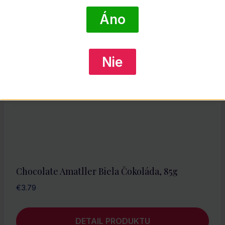
DETAIL PRODUKTU
Áno
Nie
Chocolate Amatller Biela Čokoláda, 85g
€
3.79
DETAIL PRODUKTU