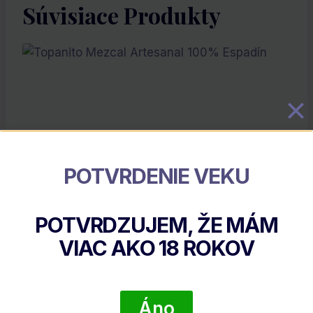
Súvisiace Produkty
POTVRDENIE VEKU
Topanito Mezcal Artesanal 100% Espadín
POTVRDZUJEM, ŽE MÁM
€
45.00
VIAC AKO
18
ROKOV
DETAIL PRODUKTU
Áno