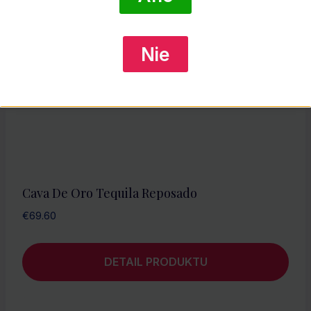
Nie
Cava De Oro Tequila Reposado
€
69.60
DETAIL PRODUKTU