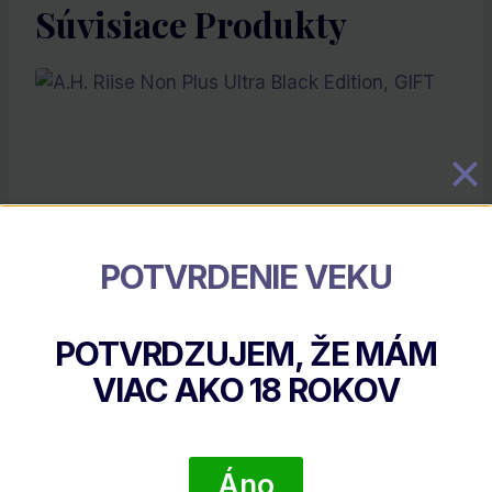
Súvisiace Produkty
POTVRDENIE VEKU
A.H. Riise Non Plus Ultra Black Edition, GIFT
POTVRDZUJEM, ŽE MÁM
€
98.30
VIAC AKO
18
ROKOV
DETAIL PRODUKTU
Áno