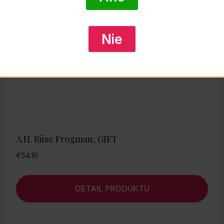
Nie
A.H. Riise Frogman, GIFT
€
54.10
DETAIL PRODUKTU