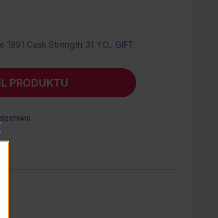
 1991 Cask Strength 31 Y.O., GIFT
IL PRODUKTU
252379415