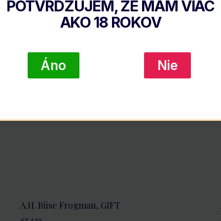
POTVRDZUJEM, ŽE MÁM VIAC
31 Y.O., GIFT
AKO
18
ROKOV
Áno
Nie
A.H. Riise Frogman, GIFT