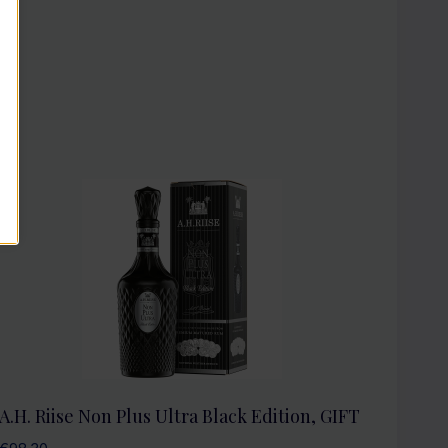
A.H. Riise Non Plus Ultra Black Edition, GIFT