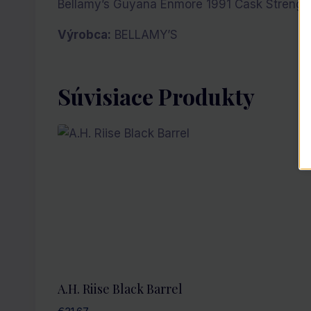
Bellamy’s Guyana Enmore 1991 Cask Strength 
Výrobca:
BELLAMY’S
Súvisiace Produkty
A.H. Riise Black Barrel