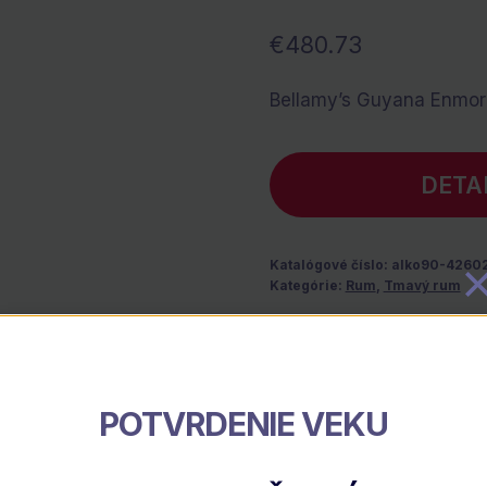
€
480.73
Bellamy’s Guyana Enmore
DETA
Katalógové číslo:
alko90-4260
Kategórie:
Rum
,
Tmavý rum
Popis
POTVRDENIE VEKU