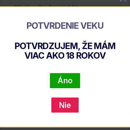
Výrobca:
Ron Barceló S.R.L.
POTVRDENIE VEKU
Súvisiace Produkty
POTVRDZUJEM, ŽE MÁM
VIAC AKO
18
ROKOV
Áno
Nie
No.3 London Dry Gin 46% 0,7l (holá Fľaša)
€
31.60