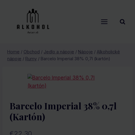
Skip
to
content
Home
/
Obchod
/
Jedlo a nápoje
/
Nápoje
/
Alkoholické
nápoje
/
Rumy
/
Barcelo Imperial 38% 0,7l (kartón)
Barcelo Imperial 38% 0,7l
(kartón)
€
22.30