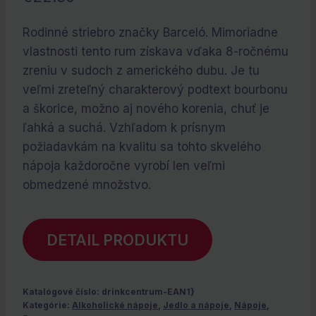
Rodinné striebro značky Barceló. Mimoriadne
vlastnosti tento rum získava vďaka 8-ročnému
zreniu v sudoch z amerického dubu. Je tu
veľmi zreteľný charakterový podtext bourbonu
a škorice, možno aj nového korenia, chuť je
ľahká a suchá. Vzhľadom k prísnym
požiadavkám na kvalitu sa tohto skvelého
nápoja každoročne vyrobí len veľmi
obmedzené množstvo.
DETAIL PRODUKTU
Katalógové číslo:
drinkcentrum-EAN1}
Kategórie:
Alkoholické nápoje
,
Jedlo a nápoje
,
Nápoje
,