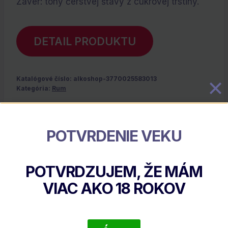
Záver: tóny čerstvej šťavy z cukrovej trstiny.
DETAIL PRODUKTU
Katalógové číslo:
alkoshop-3770025583013
Kategória:
Rum
Popis
POTVRDENIE VEKU
Popis
POTVRDZUJEM, ŽE MÁM
Štvorročný rum 3 Star je súčasťou
VIAC AKO
18
ROKOV
pôvodnej kolekcie, ktorú vyvinul Dupré
Barbancourt. Názov je inšpirovaný
systémom hodnotenia, kde *** (tri