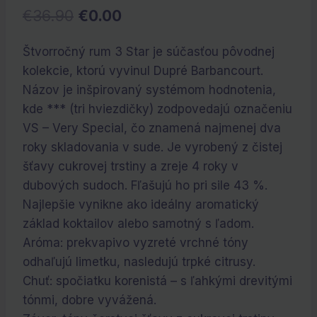
Pôvodná
Aktuálna
€
36.90
€
0.00
cena
cena
Štvorročný rum 3 Star je súčasťou pôvodnej
bola:
je:
kolekcie, ktorú vyvinul Dupré Barbancourt.
€36.90.
€0.00.
Názov je inšpirovaný systémom hodnotenia,
kde *** (tri hviezdičky) zodpovedajú označeniu
VS – Very Special, čo znamená najmenej dva
roky skladovania v sude. Je vyrobený z čistej
šťavy cukrovej trstiny a zreje 4 roky v
dubových sudoch. Fľašujú ho pri sile 43 %.
Najlepšie vynikne ako ideálny aromatický
základ koktailov alebo samotný s ľadom.
Aróma: prekvapivo vyzreté vrchné tóny
odhaľujú limetku, nasledujú trpké citrusy.
Chuť: spočiatku korenistá – s ľahkými drevitými
tónmi, dobre vyvážená.