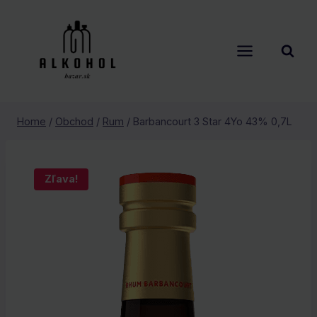
Skip
to
content
Home
/
Obchod
/
Rum
/
Barbancourt 3 Star 4Yo 43% 0,7L
Zľava!