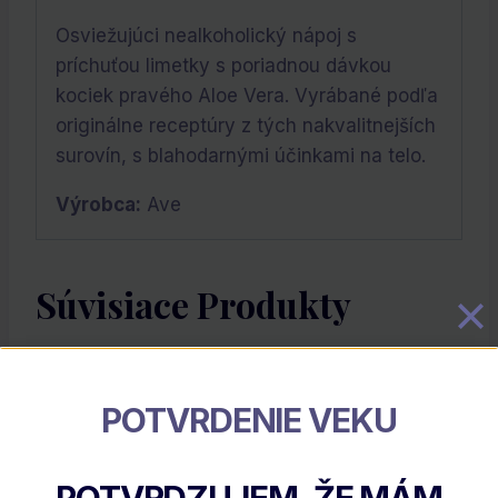
Osviežujúci nealkoholický nápoj s
príchuťou limetky s poriadnou dávkou
kociek pravého Aloe Vera. Vyrábané podľa
originálne receptúry z tých nakvalitnejších
surovín, s blahodarnými účinkami na telo.
Výrobca:
Ave
Súvisiace Produkty
Zľava!
POTVRDENIE VEKU
POTVRDZUJEM, ŽE MÁM