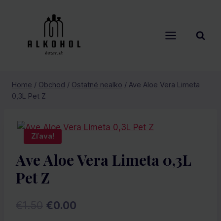
Skip
to
content
Home
/
Obchod
/
Ostatné nealko
/
Ave Aloe Vera Limeta
0,3L Pet Z
Zľava!
Ave Aloe Vera Limeta 0,3L
Pet Z
Pôvodná
Aktuálna
€
1.50
€
0.00