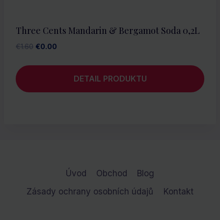
Three Cents Mandarin & Bergamot Soda 0,2L
Pôvodná
Aktuálna
€
1.60
€
0.00
cena
cena
bola:
je:
DETAIL PRODUKTU
€1.60.
€0.00.
Úvod
Obchod
Blog
Zásady ochrany osobních údajů
Kontakt