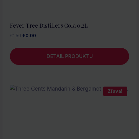
Fever Tree Distillers Cola 0,2L
Pôvodná
Aktuálna
€
1.50
€
0.00
cena
cena
bola:
je:
DETAIL PRODUKTU
€1.50.
€0.00.
Zľava!