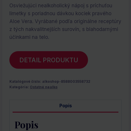
cena
cena
Osviežujúci nealkoholický nápoj s príchuťou
bola:
je:
limetky s poriadnou dávkou kociek pravého
€1.50.
€0.00.
Aloe Vera. Vyrábané podľa originálne receptúry
z tých nakvalitnejších surovín, s blahodarnými
účinkami na telo.
DETAIL PRODUKTU
Katalógové číslo:
alkoshop-8588003558732
Kategória:
Ostatné nealko
Popis
Popis