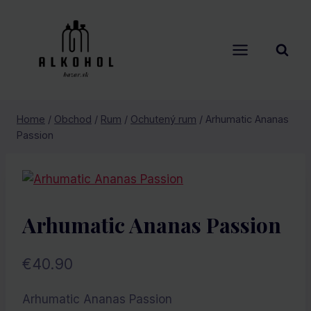
Skip
to
content
Home
/
Obchod
/
Rum
/
Ochutený rum
/
Arhumatic Ananas
Passion
Arhumatic Ananas Passion
€
40.90
Arhumatic Ananas Passion