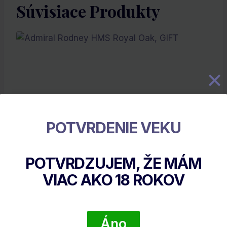
Súvisiace Produkty
POTVRDENIE VEKU
Admiral Rodney HMS Royal Oak, GIFT
POTVRDZUJEM, ŽE MÁM
€
59.90
VIAC AKO
18
ROKOV
DETAIL PRODUKTU
Áno