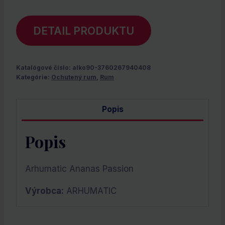
DETAIL PRODUKTU
Katalógové číslo:
alko90-3760267940408
Kategórie:
Ochutený rum
,
Rum
Popis
Popis
Arhumatic Ananas Passion
Výrobca:
ARHUMATIC