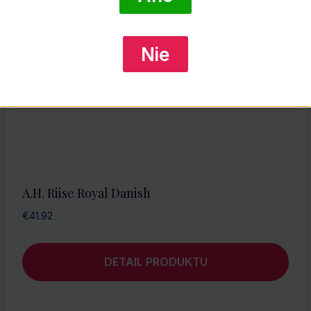
Nie
A.H. Riise Royal Danish
€
41.92
DETAIL PRODUKTU