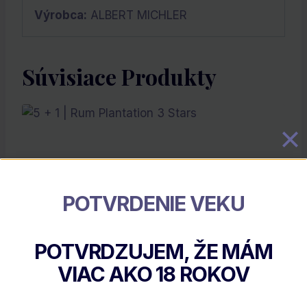
Výrobca:
ALBERT MICHLER
Súvisiace Produkty
POTVRDENIE VEKU
POTVRDZUJEM, ŽE MÁM
5 + 1 | Rum Plantation 3 Stars
VIAC AKO
18
ROKOV
€
112.20