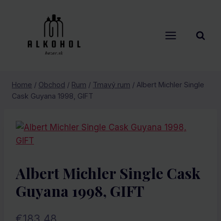
Skip
to
content
Home
/
Obchod
/
Rum
/
Tmavý rum
/
Albert Michler Single
Cask Guyana 1998, GIFT
Albert Michler Single Cask
Guyana 1998, GIFT
€
183.48