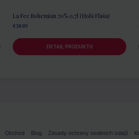
La Fee Bohemian 70% 0,7l (holá Fľaša)
€
38.85
DETAIL PRODUKTU
Obchod
Blog
Zásady ochrany osobních údajů
K