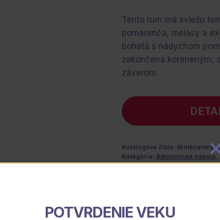
Tento rum má sviežu te
pomaranča, melasy a exot
bohatá s nádychom pomar
zakončená koreneným, a
záverom.
DETA
Katalógové číslo:
drinkcentrum
Kategórie:
Alkoholické nápoje
,
Popis
POTVRDENIE VEKU