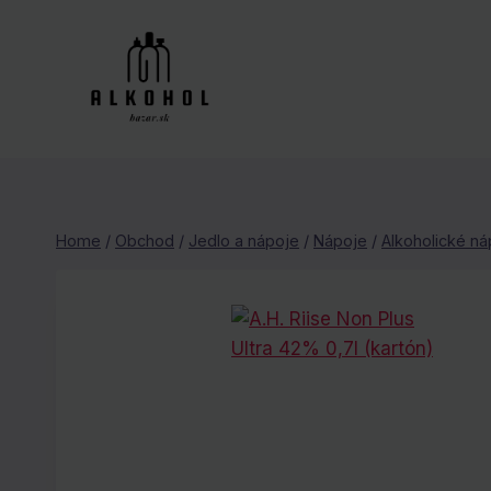
Skip
to
content
Home
/
Obchod
/
Jedlo a nápoje
/
Nápoje
/
Alkoholické ná