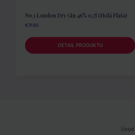
No.3 London Dry Gin 46% 0,7l (holá Fľaša)
€
31.60
DETAIL PRODUKTU
Úvod