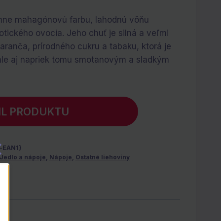
mne mahagónovú farbu, lahodnú vôňu
ického ovocia. Jeho chuť je silná a veľmi
anča, prírodného cukru a tabaku, ktorá je
le aj napriek tomu smotanovým a sladkým
IL PRODUKTU
-EAN1}
Jedlo a nápoje
,
Nápoje
,
Ostatné liehoviny