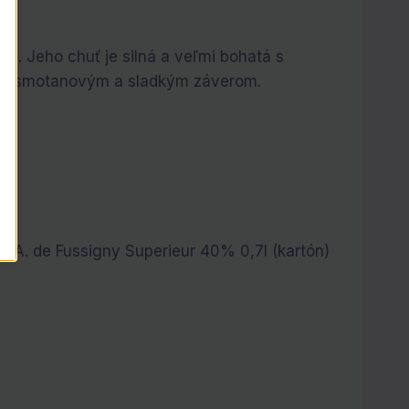
. Jeho chuť je silná a veľmi bohatá s
omu smotanovým a sladkým záverom.