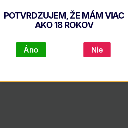
POTVRDZUJEM, ŽE MÁM VIAC
, lahodnú vôňu pomaranča, melasy a exotického ovocia
AKO
18
ROKOV
baku, ktorá je zakončená koreneným, ale aj napriek t
Áno
Nie