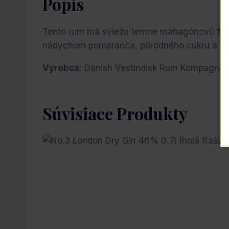
Popis
Tento rum má sviežu temne mahagónovú farbu
nádychom pomaranča, prírodného cukru a ta
Výrobca:
Danish Vestindisk Rum Kompagni
Súvisiace Produkty