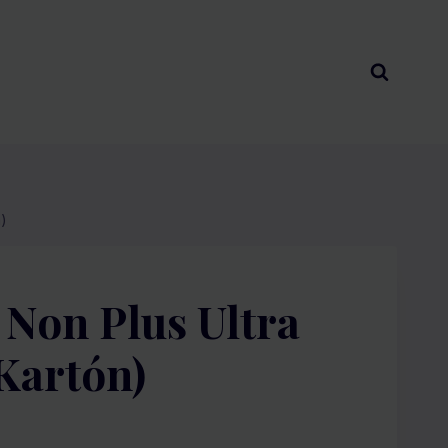
n)
 Non Plus Ultra
(kartón)