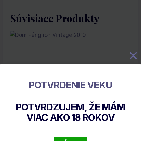
Súvisiace Produkty
POTVRDENIE VEKU
POTVRDZUJEM, ŽE MÁM
Dom Pérignon Vintage 2010
VIAC AKO
18
ROKOV
€
568.88
DETAIL PRODUKTU