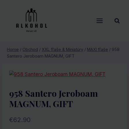
Skip
to
content
Home
/
Obchod
/
XXL fľaše & Miniatúry
/
MAXI fľaše
/
958
Santero Jeroboam MAGNUM, GIFT
958 Santero Jeroboam
MAGNUM, GIFT
€
62.90