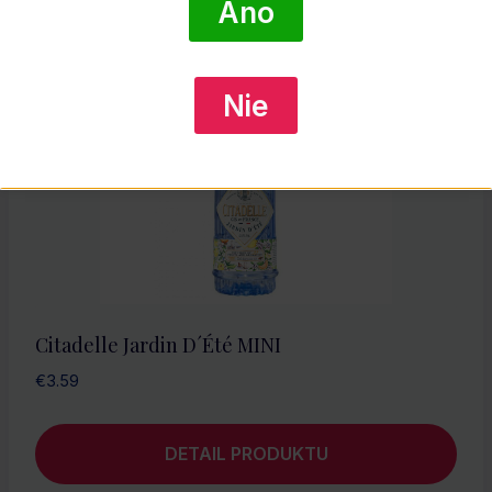
Áno
Nie
Citadelle Jardin D´Été MINI
€
3.59
DETAIL PRODUKTU