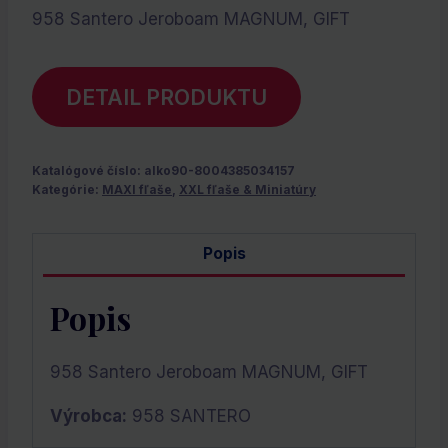
958 Santero Jeroboam MAGNUM, GIFT
DETAIL PRODUKTU
Katalógové číslo:
alko90-8004385034157
Kategórie:
MAXI fľaše
,
XXL fľaše & Miniatúry
Popis
Popis
958 Santero Jeroboam MAGNUM, GIFT
Výrobca:
958 SANTERO