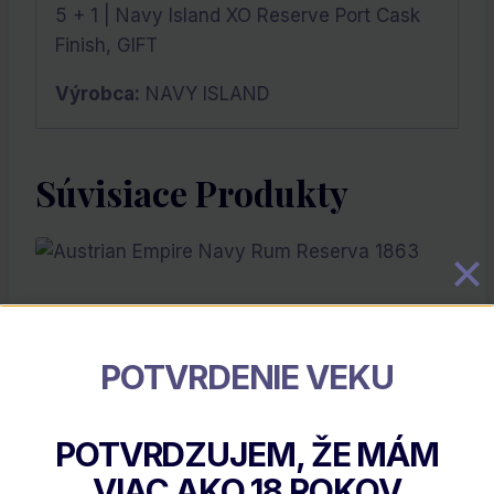
5 + 1 | Navy Island XO Reserve Port Cask
Finish, GIFT
Výrobca:
NAVY ISLAND
Súvisiace Produkty
POTVRDENIE VEKU
POTVRDZUJEM, ŽE MÁM
VIAC AKO
18
ROKOV