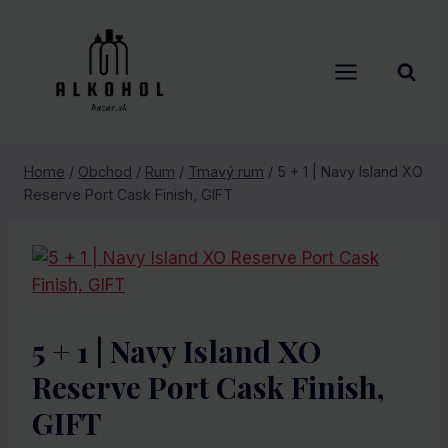
Skip
to
content
Home
/
Obchod
/
Rum
/
Tmavý rum
/
5 + 1 | Navy Island XO
Reserve Port Cask Finish, GIFT
5 + 1 | Navy Island XO
Reserve Port Cask Finish,
GIFT