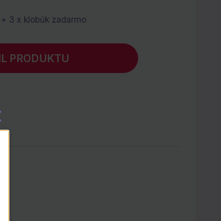
 + 3 x klobúk zadarmo
IL PRODUKTU