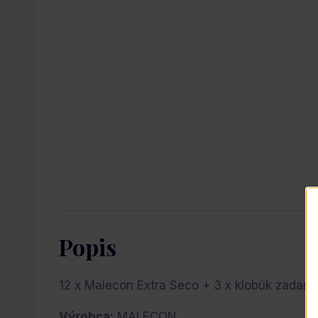
Popis
12 x Malecon Extra Seco + 3 x klobúk zadar
Výrobca:
MALECON