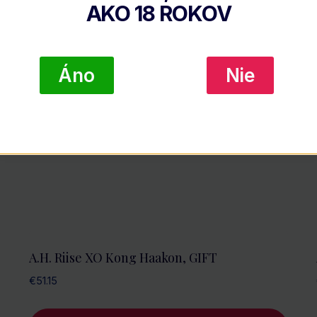
AKO
18
ROKOV
Áno
Nie
A.H. Riise XO Kong Haakon, GIFT
€
51.15