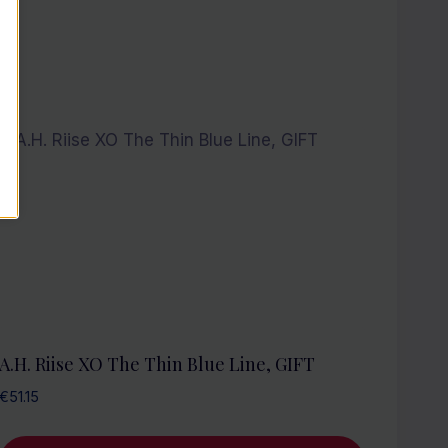
A.H. Riise XO The Thin Blue Line, GIFT
€
51.15