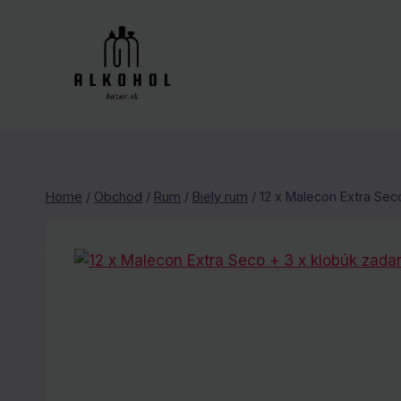
Skip
to
content
Home
/
Obchod
/
Rum
/
Biely rum
/
12 x Malecon Extra Sec