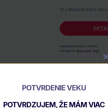
12 x Malecon Extra Seco
DETA
Katalógové číslo:
alko90-
Kategórie:
Biely rum
,
Rum
Popis
POTVRDENIE VEKU
mo
POTVRDZUJEM, ŽE MÁM VIAC