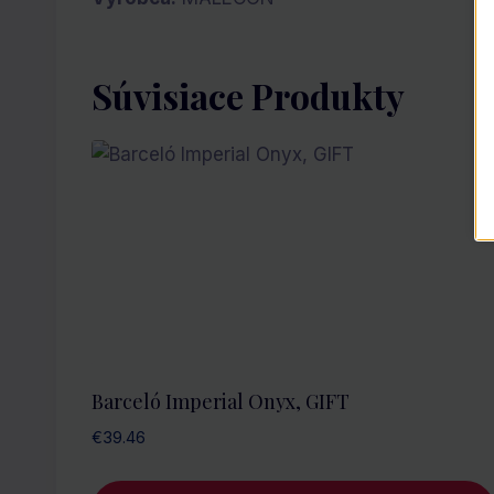
Súvisiace Produkty
Barceló Imperial Onyx, GIFT
€
39.46