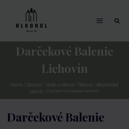
Skip
to
content
Darčekové Balenie
Liehovín
Home
/
Obchod
/
Jedlo a nápoje
/
Nápoje
/
Alkoholické
nápoje
/
Darčekové balenie liehovín
Darčekové Balenie