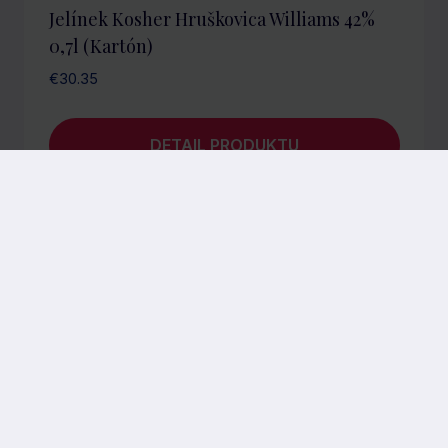
Jelínek Kosher Hruškovica Williams 42%
0,7l (kartón)
€
30.35
DETAIL PRODUKTU