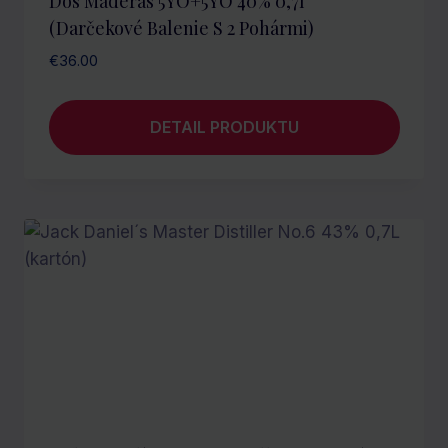
Dos Maderas 5YO+5YO 40% 0,7l
(darčekové Balenie S 2 Pohármi)
€
36.00
DETAIL PRODUKTU